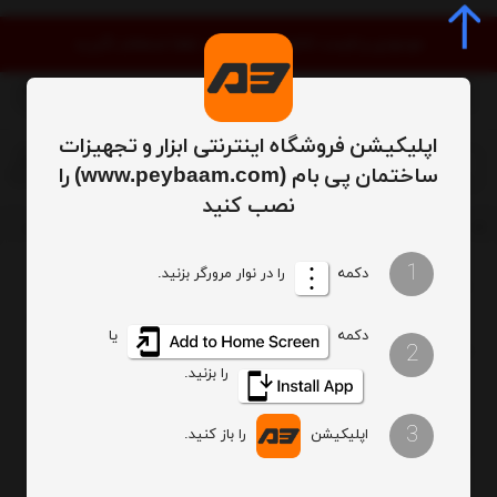
موجودی و قیمت کالاها به‌روز است. لطفا استعلام نگیرید
اپلیکیشن فروشگاه اینترنتی ابزار و تجهیزات
0
ساختمان پی بام (www.peybaam.com) را
نصب کنید
ابزار
لوازم جانبی
گیره و سندان
گیره پیچی و دستی
گیره میله ای
1
دکمه
را در نوار مرورگر بزنید.
ترتیب
تعداد نمایش
دکمه
یا
2
فیلتر
را بزنید.
3
اپلیکیشن
را باز کنید.
گیره میله ای