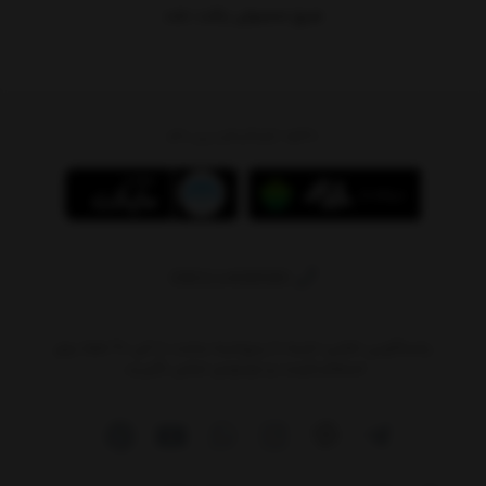
هیچ محصولی یافت نشد
دانلود اپلیکیشن پی بام
09011408590
پاسخگویی تلفنی: شنبه تا پنج‌شنبه ساعت ۱۰ الی ۲۰ لطفا برای
استعلام قیمت‌ و موجودی تماس نگیرید.