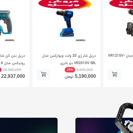
دریل شارژی ویوارکس مدل VR1215V-
دریل شارژی 20 ولت ویوارکس مدل
دریل بتن کن شار
VR2010V-IBL دو باتری
رونیکس مدل 8910
24%
26,980,000
6,845,000
22,937,000
5,190,000
تومان