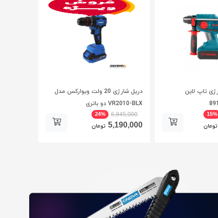
ژی تاپ لاین
دریل شارژی 20 ولت ویوارکس مدل
VR2010-BLX دو باتری
24%
15%
6,845,000
5,190,000
تومان
تومان