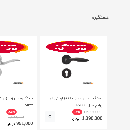
دستگیره
دستگیره در رزت (دو تکه) اچ تی ان
دستگیره در رزت (دو ت
پرایم مدل E9000
5022
33%
13%
1,600,000
1,428,000
1,390,000
تومان
951,000
تومان