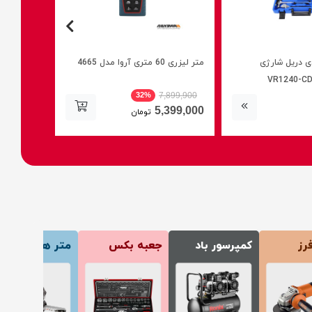
 40 عددی دریل شارژی
متر لیزری 60 متری آروا مدل 4665
اره زنجیری 
ناموجو
32%
7,899,900
5,399,000
تومان
رز
کمپرسور باد
جعبه بکس
متر ها