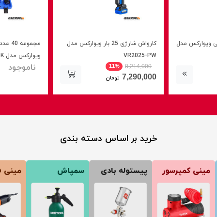
 6 کیلویی ویوارکس مدل
کارواش شارژی 25 بار ویوارکس مدل
مجموعه
VR2025-PW
ویوارکس مدل VR1240-CDK
ناموجود
11%
8,214,000
7,290,000
تومان
خرید بر اساس دسته بندی
مینی کمپرسور
پیستوله بادی
سمپاش
مینی ف