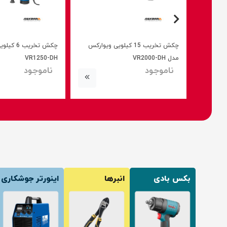
47
چکش تخریب 15 کیلویی ویوارکس
چکش تخریب
مدل VR2000-DH
VR1250-DH
ناموجود
ناموجود
بکس بادی
انبرها
اینورتر جوشکاری