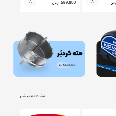
627,000
599,000
مان
تومان
مشاهده بیشتر