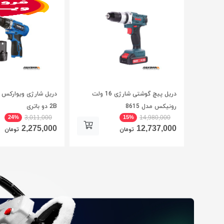
دریل پیچ گوشتی شارژی 16 ولت
رونیکس مدل 8615
2B دو باتری
24%
15%
3,011,000
14,980,000
2,275,000
12,737,000
تومان
تومان