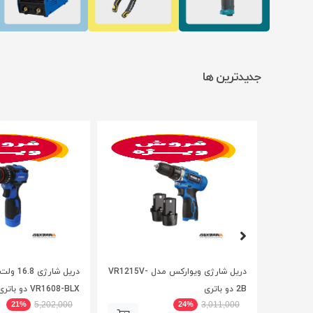
جدیدترین ها
 افقی بر
دریل شارژی ویوارکس مدل VR1215V-
دریل شار
2B دو باتری
VR1608-BLX دو باتری
21%
24%
5,202,000
3,011,000