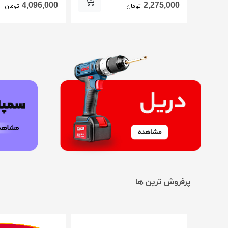
4,096,000
2,275,000
تومان
تومان
پرفروش ترین ها