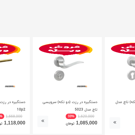
که) تاچ مدل
دستگیره در رزت (دو تکه) سرویسی
دستگیره در رزت 
تاچ مدل 5023
10p2
3%
33%
1,668,000
1,620,000
1,118,000
1,085,000
تومان
تو