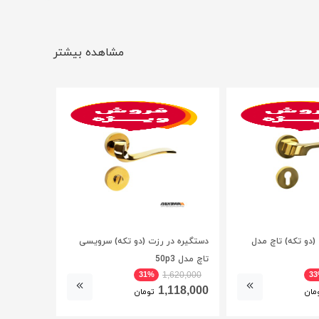
مشاهده بیشتر
(دو تکه) تاچ مدل
دستگیره در رزت (دو تکه) سرویسی
تاچ مدل 50p3
31%
3
1,620,000
1,118,000
مان
تومان