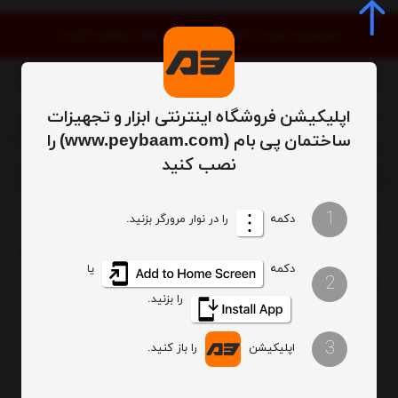
موجودی و قیمت کالاها به‌روز است. لطفا استعلام نگیرید
اپلیکیشن فروشگاه اینترنتی ابزار و تجهیزات
0
ساختمان پی بام (www.peybaam.com) را
نصب کنید
رنگ و چسب
تینر
تینر پلی اورتان
1
دکمه
را در نوار مرورگر بزنید.
ترتیب
تعداد نمایش
دکمه
یا
2
فیلتر
را بزنید.
3
اپلیکیشن
را باز کنید.
هیچ محصولی یافت نشد