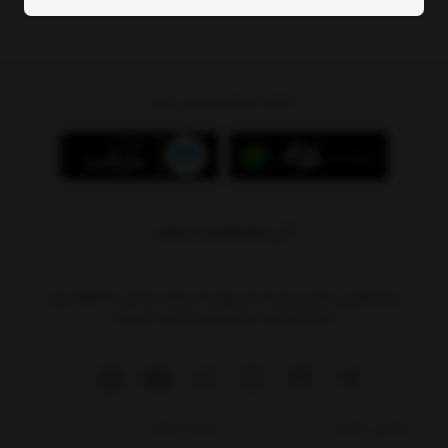
دانلود اپلیکیشن پی بام
09011408590
پاسخگویی تلفنی: شنبه تا پنج‌شنبه ساعت ۱۰ الی ۲۰ لطفا برای
استعلام قیمت‌ و موجودی تماس نگیرید.
پیگیری سفارش
شرایط استفاده