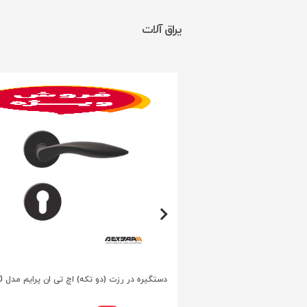
یراق آلات
11
دستگیره در رزت (دو تکه) اچ تی ان پرایم مدل E9000