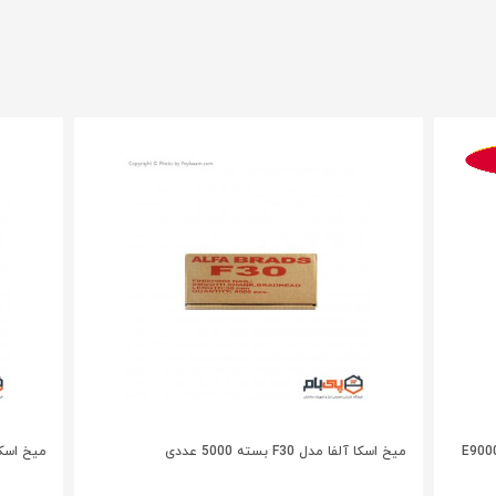
میخ اسکا آلفا مدل F30 بسته 5000 عددی
میخ اسکا آلفا م