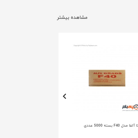
مشاهده بیشتر
میخ اسکا آلفا مدل F16 بسته 5000 عددی
دل F40 بسته 5000 عددی