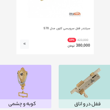
سیلندر قفل سرویسی کلون مدل S70
10%
423,000
380,000
تومان