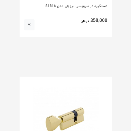
دستگیره در سرویسی ترووان مدل S1816
358,000
تومان