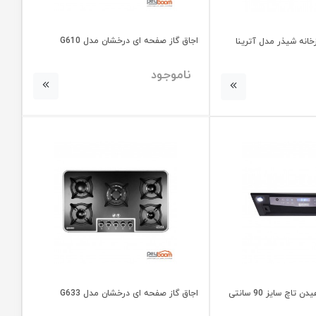
اجاق گاز صفحه ای درخشان مدل G610
انه شیذر مدل آترینا
ناموجود
هود درخشان مدل هیدن تاچ سایز 90 سانتی
اجاق گاز صفحه ای درخشان مدل G633