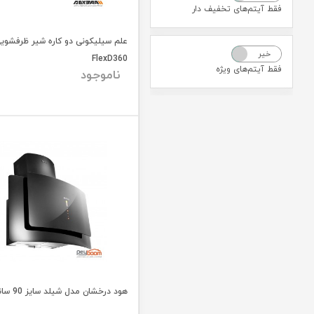
فقط آیتم‌های تخفیف دار
علم سیلیکونی دو کاره شیر ظرفشوی
خیر
بله
FlexD360
فقط آیتم‌های ویژه
ناموجود
هود درخشان مدل شیلد سایز 90 سانتی متر