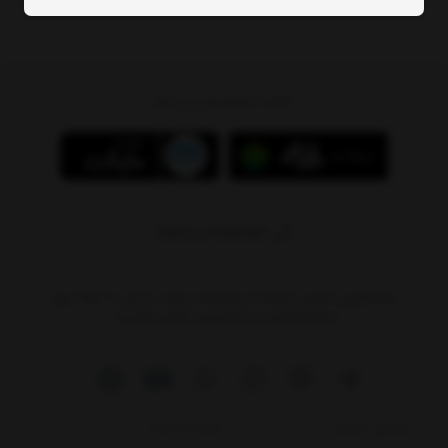
دانلود اپلیکیشن پی بام
09011408590
پاسخگویی تلفنی: شنبه تا پنج‌شنبه ساعت ۱۰ الی ۲۰ لطفا برای
استعلام قیمت‌ و موجودی تماس نگیرید.
پیگیری سفارش
شرایط استفاده