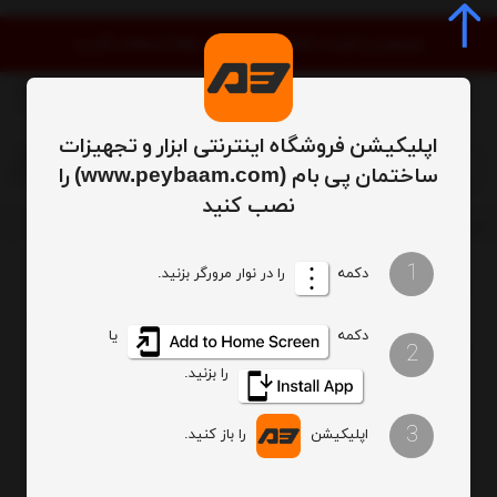
موجودی و قیمت کالاها به‌روز است. لطفا استعلام نگیرید
اپلیکیشن فروشگاه اینترنتی ابزار و تجهیزات
0
ساختمان پی بام (www.peybaam.com) را
نصب کنید
ابزار
یراق آلات
قفل و دستگیره
قفل برقی
1
دکمه
را در نوار مرورگر بزنید.
ترتیب
تعداد نمایش
دکمه
یا
2
فیلتر
را بزنید.
3
اپلیکیشن
را باز کنید.
هیچ محصولی یافت نشد