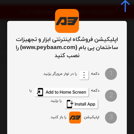
موجودی و قیمت کالاها به‌روز است. لطفا استعلام نگیرید
اپلیکیشن فروشگاه اینترنتی ابزار و تجهیزات
0
ساختمان پی بام (www.peybaam.com) را
نصب کنید
تاسیسات
تاسیسات مکانیکی
تجهیزات اطفا حریق
اسپرینکلر
1
دکمه
را در نوار مرورگر بزنید.
ترتیب
تعداد نمایش
دکمه
یا
2
فیلتر
را بزنید.
3
اپلیکیشن
را باز کنید.
امروزه اسپرینکلر یکی دیگر از ابزار های مهم و ضروری برای مجتمع
های مسکونی، اداری و تجاری هستند، اسپرینکلر یکی از اجزای