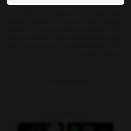
سیستم های اطفای حریق محسوب می شود و اگر اثری از آتش
سوزی تشخیص دهد، آب درون محفظه خود را تخلیه می کند.
اسپرينكلر ها معمولا دو نوع هستند: 1- اتوماتیک 2- اوریفیس
(Open Orifice) عملکرد اسپرينكلر به این صورت است که پاشنده‌ها
داراي حباب شيشه‌اي، دارای مايع حساس به گرما هستند كه در مواجه
با آتش به طور خودکار شكسته شده و باعث پاشيده شدن آب روي
آتش و مهار آن مي‌شوند.
هیچ محصولی یافت نشد
دانلود اپلیکیشن پی بام