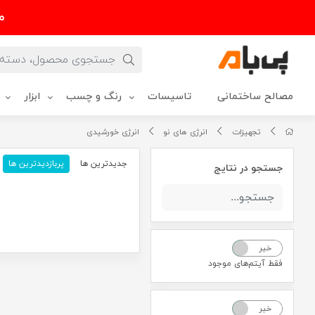
م
مصالح ساختمانی
تاسیسات
رنگ و چسب
ابزار
تجهیزات
انرژی های نو
انرژی خورشیدی
جدیدترین ها
پربازدیدترین ها
جستجو در نتایج
خیر
بله
فقط آیتم‌های موجود
خیر
بله