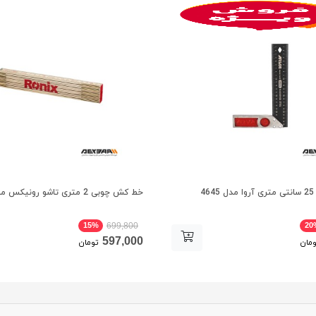
4
خط کش چوبی 2 متری تاشو رونیکس مدل RH-9715
15%
20
699,800
597,000
مان
تومان