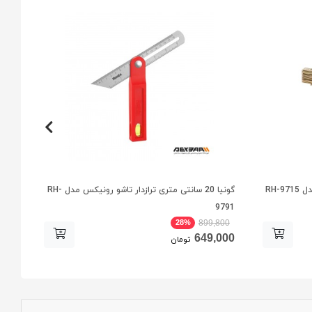
گونیا 20 سانتی متری ترازدار تاشو رونیکس مدل RH-
گونیا 40 سانتی متری ترازدار رونیکس مد
9791
28%
000
899,800
000
649,000
تومان