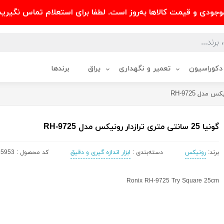
وجودی و قیمت کالاها به‌روز است. لطفا برای استعلام تماس نگیرید
دکوراسیون
تعمیر و نگهداری
یراق
برندها
گونیا 25 سانتی متری ترازدار رونیکس مدل RH-9725
برند:
رونیکس
دسته‌بندی :
ابزار اندازه گیری و دقیق
کد محصول : 5785953
Ronix RH-9725 Try Square 25cm