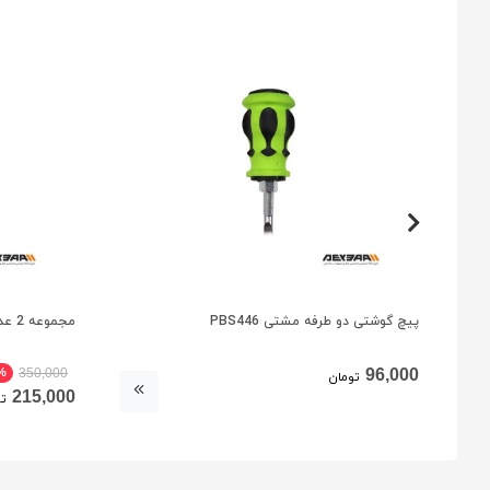
پیچ گوشتی دو طرفه مشتی PBS446
مجموعه 2 عددی پیچ گوشتی مچی لوچان سایز 6x38
%
96,000
350,000
تومان
215,000
تو