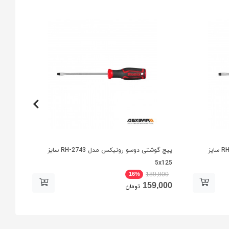
پیچ گوشتی دوسو رونیکس مدل RH-2742 سایز
پیچ گوشتی دوسو رونیکس مدل RH-2743 سایز
x150
5x125
16%
800
189,800
000
159,000
تومان