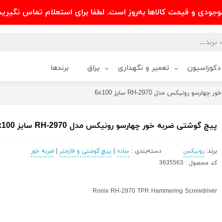
وجودی و قیمت کالاها به‌روز است. لطفا برای استعلام تماس نگیرید
دکوراسیون
تعمیر و نگهداری
یراق
برندها
و رونیکس مدل RH-2970 سایز 6x100
پیچ گوشتی ضربه خور چهارسو رونیکس مدل RH-2970 سایز 6x100
برند:
رونیکس
دسته‌بندی :
ساده
|
پیچ گوشتی و فازمتر
|
ضربه خور
کد محصول : 3635563
Ronix RH-2970 TPR Hammering Screwdriver