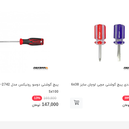
5x100
13%
39
169,800
147,000
مان
تومان