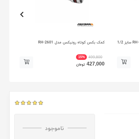
دسته بکس هندلی رونیکس مدل RH-2621 سایز 1/2
کمک بکس کوتاه رونیکس مدل RH-2601
بکس تکی 27 میلی م
15%
800
499,800
000
427,000
تومان
ناموجود