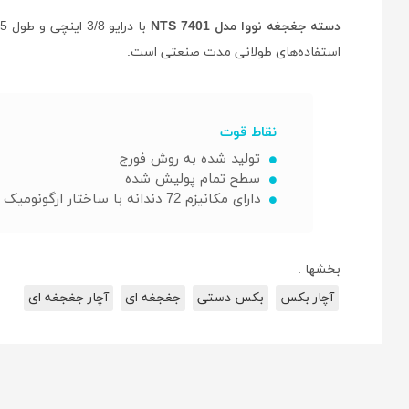
دسته جغجغه نووا مدل NTS 7401
با درایو 3/8 اینچی و طول 195 میلی متری دارای بدنه ای از جنس
استفاده‌های طولانی مدت صنعتی است.
نقاط قوت
تولید شده به روش فورج
سطح تمام پولیش شده
دارای مکانیزم 72 دندانه با ساختار ارگونومیک
بخشها :
آچار بکس
بکس دستی
جغجغه ای
آچار جغجغه ای