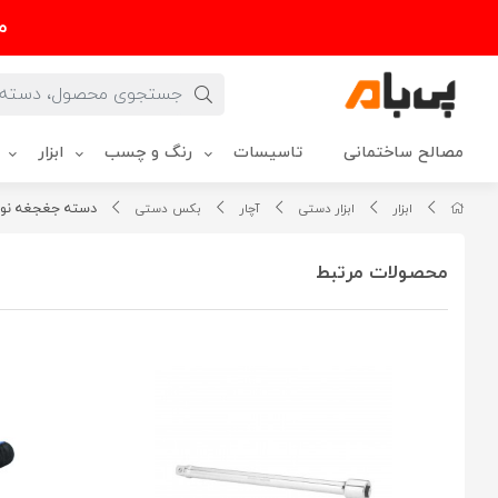
م
مصالح ساختمانی
تاسیسات
رنگ و چسب
ابزار
دسته جغجغه نووا مدل NTS 7401 د
ابزار
ابزار دستی
آچار
بکس دستی
محصولات مرتبط