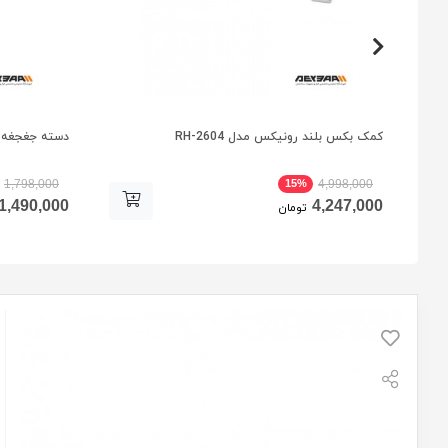
کمک بکس بلند رونیکس مدل RH-2604
دسته جغجغه نووا مدل 340
15%
1,798,000
4,998,000
1,490,000
4,247,000
تومان