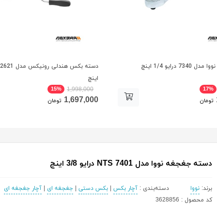
7 درایو 1/4 اینچ
اینچ
15%
17%
1,998,000
1,697,000
تومان
تومان
دسته جغجغه نووا مدل NTS 7401 درایو 3/8 اینچ
برند:
نووا
دسته‌بندی :
آچار بکس
|
بکس دستی
|
جغجغه ای
|
آچار جغجغه ای
کد محصول : 3628856