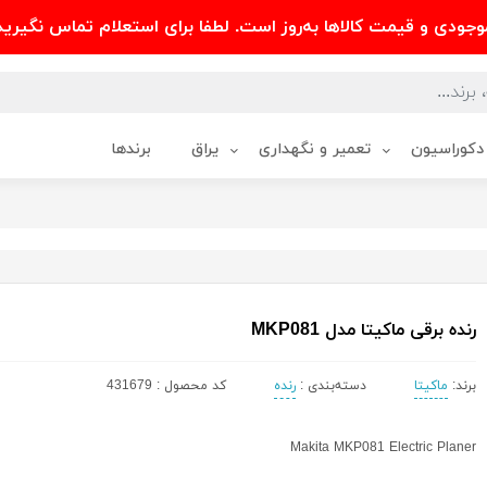
وجودی و قیمت کالاها به‌روز است. لطفا برای استعلام تماس نگیرید
دکوراسیون
تعمیر و نگهداری
یراق
برندها
رنده برقی ماکیتا مدل MKP081
برند:
ماکیتا
دسته‌بندی :
رنده
کد محصول : 431679
Makita MKP081 Electric Planer