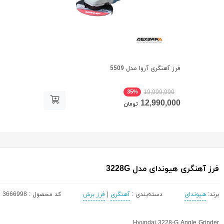
فرز آهنگری آروا مدل 5509
35%
19,999,990
12,990,000
تومان
فرز آهنگری هیوندای مدل 3228G
برند:
هیوندای
دسته‌بندی :
آهنگری
|
فرز برش
کد محصول : 3666998
Hyundai 3228-G Angle Grinder