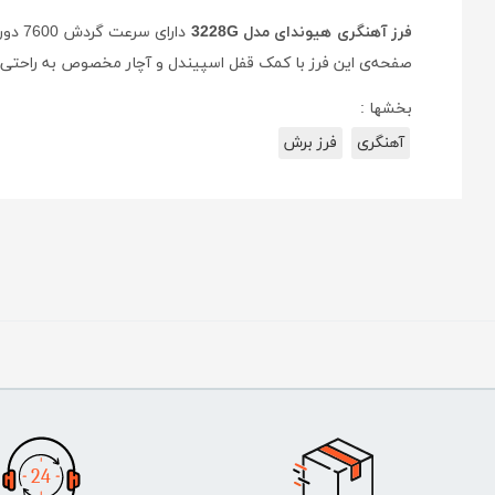
فرز آهنگری هیوندای مدل 3228G
دارای سرعت گردش 7600 دور بر دقیقه و از توان 2200 واتی برخوردار است. قطر صفحه‌ی دستگاه فوق 180 میلی‌متر و سوراخ مرکزی آن 14 میلی‌متر است.
صفحه‌ی این فرز با کمک قفل اسپیندل و آچار مخصوص به راحتی ا
بخشها :
آهنگری
فرز برش