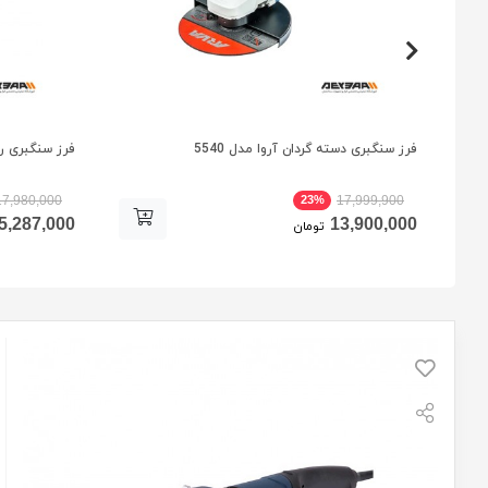
فرز سنگبری دسته گردان آروا مدل 5540
فرز سنگبری رو
23%
17,980,000
17,999,900
5,287,000
13,900,000
تومان