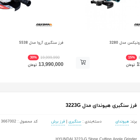
نیکس مدل 3280
فرز سنگبری آروا مدل 5538
30%
15%
19,999,990
13,990,000
1
تومان
تومان
فرز سنگبری هیوندای مدل 3223G
برند:
هیوندای
دسته‌بندی :
سنگبری
|
فرز برش
کد محصول : 3667002
HYUNDAI 3223-G Stone Cutting Angle Grinder