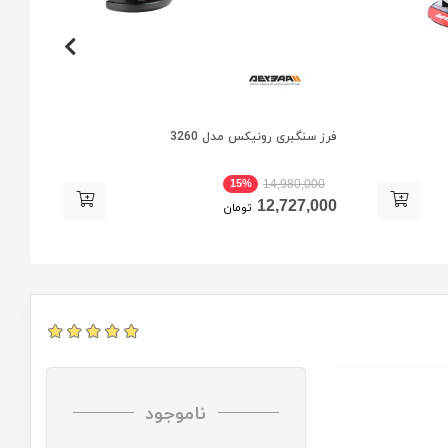
فرز سنگبری رونیکس مدل 3260
فرز س
15%
00
14,980,000
000
12,727,000
تومان
ناموجود