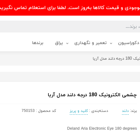
وجودی و قیمت کالاها به‌روز است. لطفا برای استعلام تماس نگیرید
دکوراسیون
تعمیر و نگهداری
یراق
برندها
 مدل آریا
چشمی الکترونیک 180 درجه دلند مدل آریا
برند:
دلند
دسته‌بندی :
کلید و پریز
کد محصول : 750153
Deland Aria Electronic Eye 180 degrees