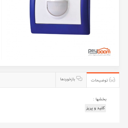
بازخوردها
توضیحات
بخشها :
کلید و پریز