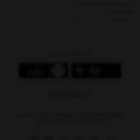
اسپری پاک کننده فوم زتکس حجم
500 میلی لیتر
ناموجود
دانلود اپلیکیشن پی بام
09011408590
پاسخگویی تلفنی: شنبه تا پنج‌شنبه ساعت ۱۰ الی ۲۰ لطفا برای
استعلام قیمت‌ و موجودی تماس نگیرید.