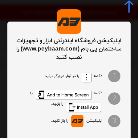
موجودی و قیمت کالاها به‌روز است. لطفا استعلام نگیرید
اپلیکیشن فروشگاه اینترنتی ابزار و تجهیزات
0
ساختمان پی بام (www.peybaam.com) را
نصب کنید
فهرست برندها
1
دکمه
را در نوار مرورگر بزنید.
ترتیب
تعداد نمایش
دکمه
یا
2
فیلتر
را بزنید.
3
اپلیکیشن
را باز کنید.