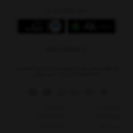
دانلود اپلیکیشن پی بام
09011408590
پاسخگویی تلفنی: شنبه تا پنج‌شنبه ساعت ۱۰ الی ۲۰ لطفا برای
استعلام قیمت‌ و موجودی تماس نگیرید.
پیگیری سفارش
شرایط استفاده
ارسال و تحویل کالا
پرسش های متداول
پرسش و پاسخ
فرصت های شغلی