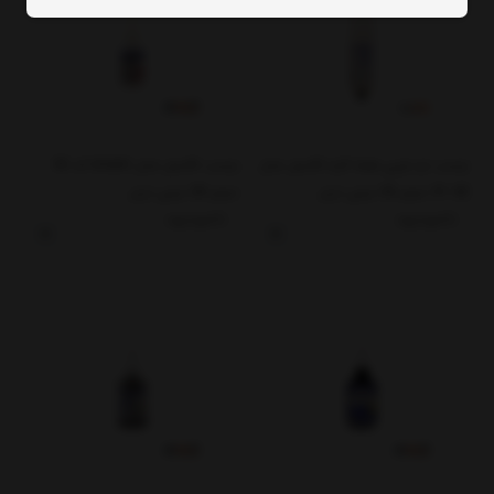
چسب دو جزیی همه کاره لاکسل مدل
چسب لاکسل مدل istant کد 32
42-31 حجم 25 میلی لیتر
حجم 20 میلی لیتر
ناموجود
ناموجود