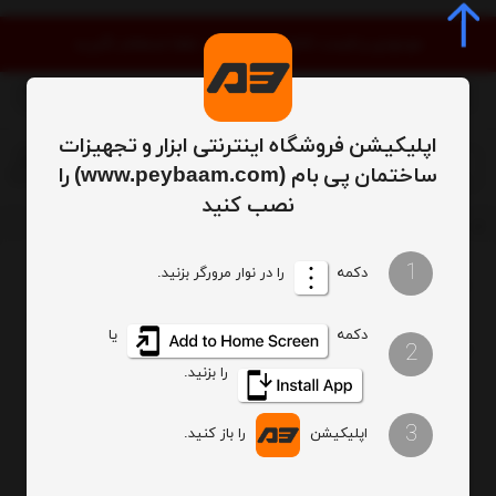
موجودی و قیمت کالاها به‌روز است. لطفا استعلام نگیرید
اپلیکیشن فروشگاه اینترنتی ابزار و تجهیزات
0
ساختمان پی بام (www.peybaam.com) را
نصب کنید
فهرست برندها
1
دکمه
را در نوار مرورگر بزنید.
ترتیب
تعداد نمایش
دکمه
یا
2
فیلتر
را بزنید.
3
اپلیکیشن
را باز کنید.